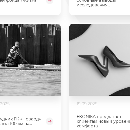
ей фонда «Жизнь
основные выводы
исследования...
.2025
19.09.2025
EKONIKA предлагает
удник ГК «Новард»
клиентам новый уровен
лыл 100 км на...
комфорта