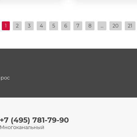
1
2
3
4
5
6
7
8
...
20
21
прос
+7 (495) 781-79-90
Многоканальный