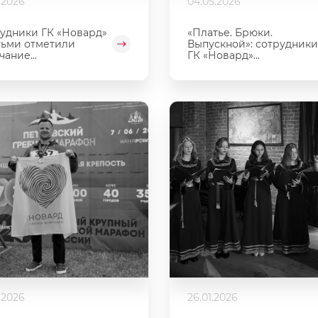
.2026
04.05.2026
удники ГК «Новард»
«Платье. Брюки.
тьми отметили
Выпускной»: сотрудники
чание...
ГК «Новард»...
.2026
26.01.2026