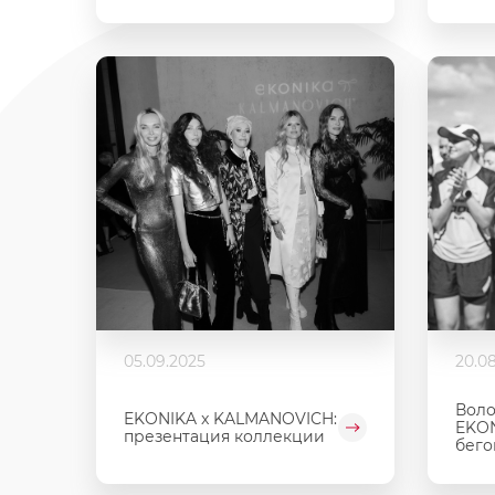
05.09.2025
20.0
Воло
EKONIKA x KALMANOVICH:
EKO
презентация коллекции
бегов