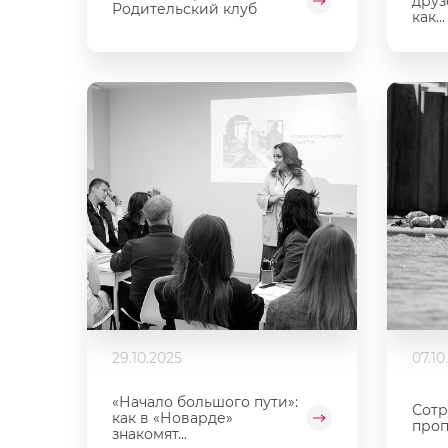
друз
Родительский клуб
как...
29.10.2025
07.10
«Начало большого пути»:
Сотр
как в «Новарде»
проп
знакомят...