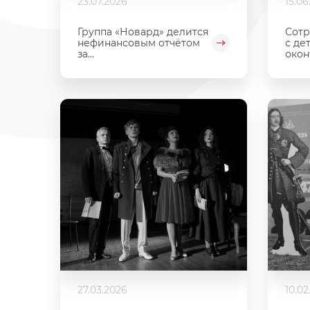
23.07.2026
15.06
Группа «Новард» делится
Сотр
нефинансовым отчётом
с де
за...
окон
27.03.2026
10.02