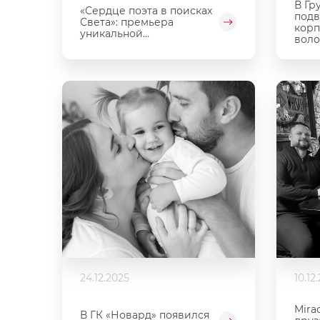
В Гр
«Сердце поэта в поисках
подв
Света»: премьера
корп
уникальной...
воло
24.12.2025
10.12
Mira
В ГК «Новард» появился