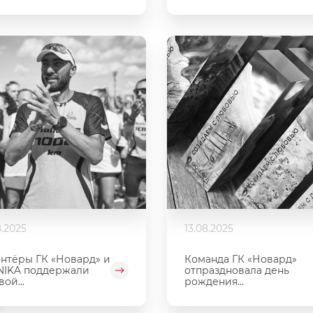
8.2025
13.08.2025
нтёры ГК «Новард» и
Команда ГК «Новард»
NIKA поддержали
отпраздновала день
ой...
рождения...