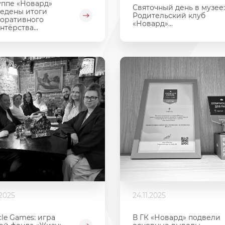
уппе «Новард»
Святочный день в музее:
едены итоги
Родительский клуб
оративного
«Новард»...
нтёрства...
.2025
24.11.2025
cle Games: игра
В ГК «Новард» подвели