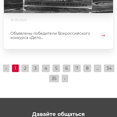
18.09.2025
Объявлены победители Всероссийского
конкурса «Дело...
‹
1
2
3
4
5
6
7
8
...
34
35
›
Давайте общаться