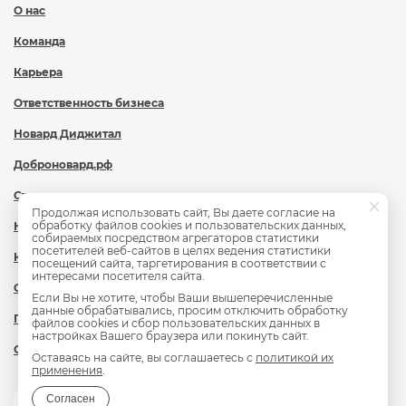
О нас
Команда
Карьера
Ответственность бизнеса
Новард Диджитал
Доброновард.рф
Статьи
Продолжая использовать сайт, Вы даете согласие на
обработку файлов cookies и пользовательских данных,
Новости
собираемых посредством агрегаторов статистики
посетителей веб-сайтов в целях ведения статистики
Контакты
посещений сайта, таргетирования в соответствии с
интересами посетителя сайта.
Охрана труда
Если Вы не хотите, чтобы Ваши вышеперечисленные
данные обрабатывались, просим отключить обработку
Политика обработки персональных данных
файлов cookies и сбор пользовательских данных в
настройках Вашего браузера или покинуть сайт.
Сведения об образовательной организации
Оставаясь на сайте, вы соглашаетесь с
политикой их
применения
.
Согласен