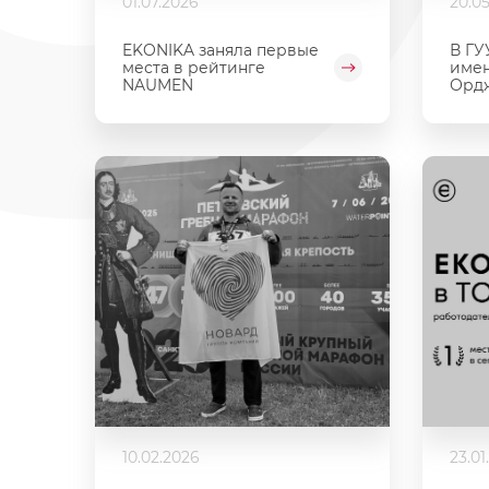
01.07.2026
20.0
EKONIKA заняла первые
В ГУ
места в рейтинге
имен
NAUMEN
Орд
10.02.2026
23.01