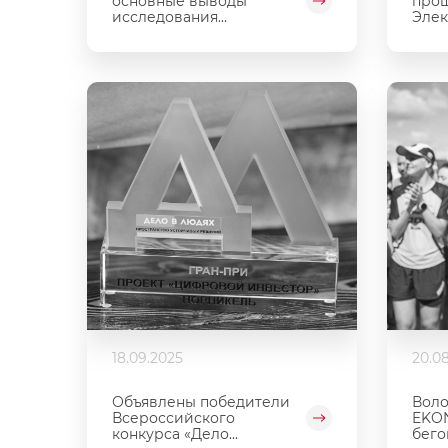
основные выводы
про
исследования...
Элек
18.09.2025
20.0
Объявлены победители
Воло
Всероссийского
EKO
конкурса «Дело...
бегов