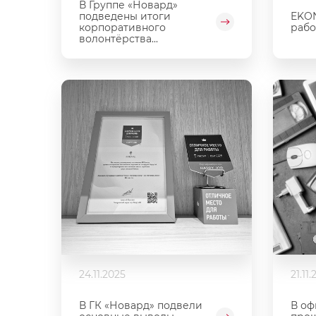
В Группе «Новард»
EKON
подведены итоги
рабо
корпоративного
волонтёрства...
24.11.2025
21.11
В ГК «Новард» подвели
В оф