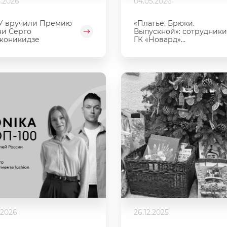
5.2026
04.05.2026
У вручили Премию
«Платье. Брюки.
и Серго
Выпускной»: сотрудники
жоникидзе
ГК «Новард»...
.2026
26.12.2025