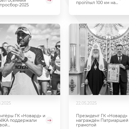
шел осенний
проплыл 100 км на...
тросбор-2025
8.2025
22.05.2025
нтёры ГК «Новард» и
Президент ГК «Новард»
NIKA поддержали
награждён Патриаршей
ой...
грамотой