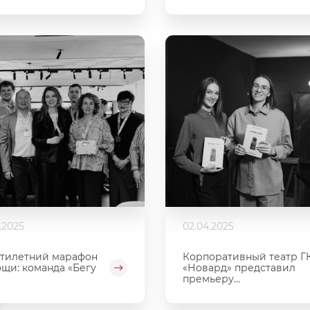
.2025
02.04.2025
тилетний марафон
Корпоративный театр Г
щи: команда «Бегу
«Новард» представил
премьеру...