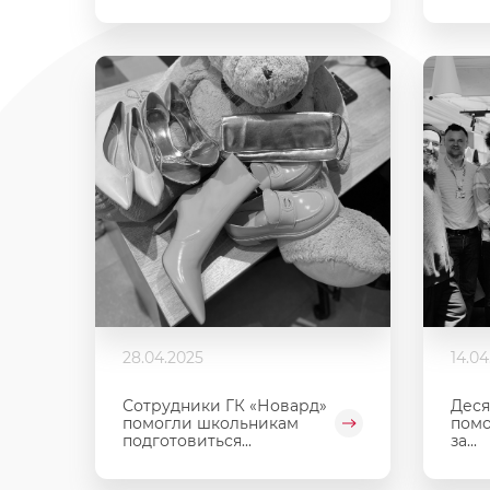
28.04.2025
14.04
Сотрудники ГК «Новард»
Деся
помогли школьникам
помо
подготовиться...
за...