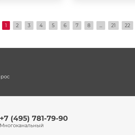
1
2
3
4
5
6
7
8
...
21
22
прос
+7 (495) 781-79-90
Многоканальный