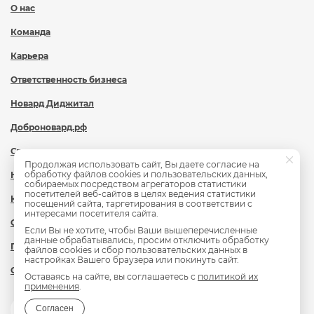
О нас
Команда
Карьера
Ответственность бизнеса
Новард Диджитал
Доброновард.рф
Статьи
Продолжая использовать сайт, Вы даете согласие на
обработку файлов cookies и пользовательских данных,
Новости
собираемых посредством агрегаторов статистики
посетителей веб-сайтов в целях ведения статистики
Контакты
посещений сайта, таргетирования в соответствии с
интересами посетителя сайта.
Охрана труда
Если Вы не хотите, чтобы Ваши вышеперечисленные
данные обрабатывались, просим отключить обработку
Политика обработки персональных данных
файлов cookies и сбор пользовательских данных в
настройках Вашего браузера или покинуть сайт.
Сведения об образовательной организации
Оставаясь на сайте, вы соглашаетесь с
политикой их
применения
.
Согласен