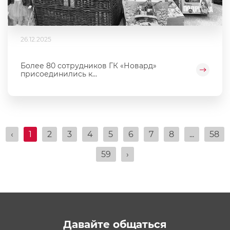
26.12.2025
Более 80 сотрудников ГК «Новард»
присоединились к...
‹
1
2
3
4
5
6
7
8
...
58
59
›
Давайте общаться