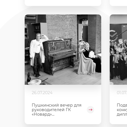
26.07.2024
01.07
Пушкинский вечер для
Подв
руководителей ГК
конк
«Новард»...
дип