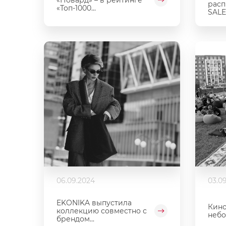
расп
«Топ-1000...
SALE.
06.09.2024
03.0
EKONIKA выпустила
Кино
коллекцию совместно с
небо
брендом...