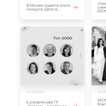
«Син
В Москве подвели итоги
совм
конкурса «Дело в...
EKON
24.09.2024
24.0
EKON
6 управленцев ГК
благ
«Новард» – в рейтинге