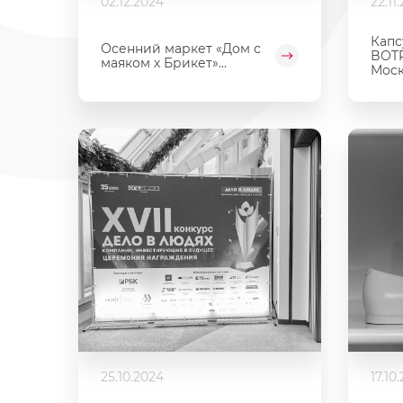
02.12.2024
22.11
Капс
Осенний маркет «Дом с
BOTR
маяком х Брикет»...
Мос
25.10.2024
17.10