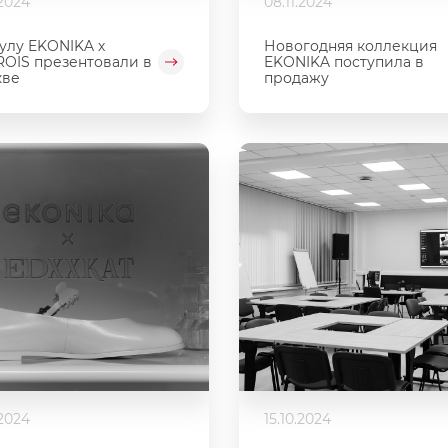
.2024
08.11.2024
улу EKONIKA х
Новогодняя коллекция
OIS презентовали в
EKONIKA поступила в
кве
продажу
.2024
15.10.2024