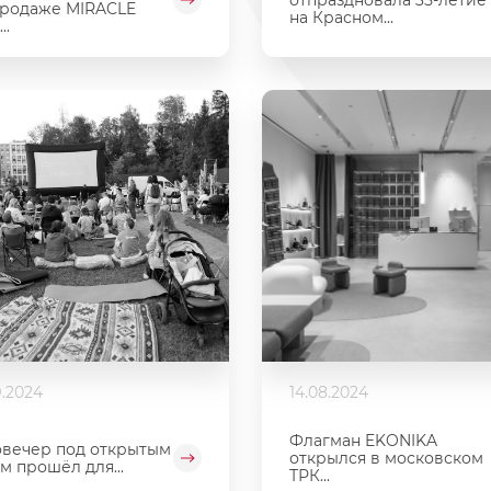
родаже MIRACLE
на Красном...
..
9.2024
14.08.2024
Флагман EKONIKA
вечер под открытым
открылся в московском
м прошёл для...
ТРК...