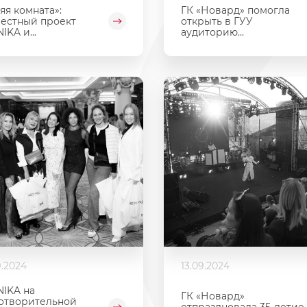
яя комната»:
ГК «Новард» помогла
естный проект
открыть в ГУУ
IKA и...
аудиторию...
9.2024
13.09.2024
IKA на
ГК «Новард»
отворительной
отпраздновала 35-летие