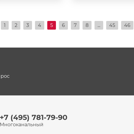
1
2
3
4
5
6
7
8
...
45
46
прос
+7 (495) 781-79-90
Многоканальный