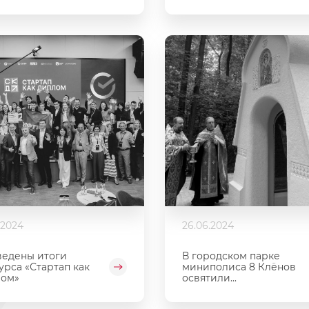
.2024
26.06.2024
едены итоги
В городском парке
урса «Стартап как
миниполиса 8 Клёнов
лом»
освятили...