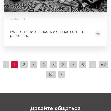
27.04.2026
«Благотворительность и бизнес сегодня
работают...
‹
1
2
3
4
5
6
7
8
...
62
63
›
Давайте общаться