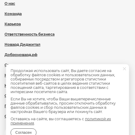
О нас
Команда
Карьера
Ответственность бизнеса
Новард Диджитал
Доброновард.рф
Статьи
Продолжая использовать сайт, Вы даете согласие на
обработку файлов cookies и пользовательских данных,
Новости
собираемых посредством агрегаторов статистики
посетителей веб-сайтов в целях ведения статистики
Контакты
посещений сайта, таргетирования в соответствии с
интересами посетителя сайта.
Охрана труда
Если Вы не хотите, чтобы Ваши вышеперечисленные
данные обрабатывались, просим отключить обработку
Политика обработки персональных данных
файлов cookies и сбор пользовательских данных в
настройках Вашего браузера или покинуть сайт.
Сведения об образовательной организации
Оставаясь на сайте, вы соглашаетесь с
политикой их
применения
.
Согласен