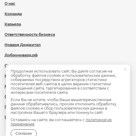
О нас
Команда
Карьера
Ответственность бизнеса
Новард Диджитал
Доброновард.рф
Статьи
Продолжая использовать сайт, Вы даете согласие на
обработку файлов cookies и пользовательских данных,
Новости
собираемых посредством агрегаторов статистики
посетителей веб-сайтов в целях ведения статистики
Контакты
посещений сайта, таргетирования в соответствии с
интересами посетителя сайта.
Охрана труда
Если Вы не хотите, чтобы Ваши вышеперечисленные
данные обрабатывались, просим отключить обработку
Политика обработки персональных данных
файлов cookies и сбор пользовательских данных в
настройках Вашего браузера или покинуть сайт.
Сведения об образовательной организации
Оставаясь на сайте, вы соглашаетесь с
политикой их
применения
.
Согласен