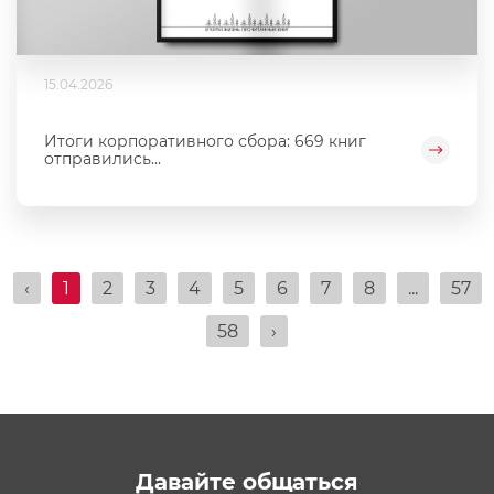
15.04.2026
Итоги корпоративного сбора: 669 книг
отправились...
‹
1
2
3
4
5
6
7
8
...
57
58
›
Давайте общаться