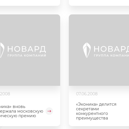
.2008
07.06.2008
«Эконика» делится
ника» вновь
секретами
ержала московскую
конкурентного
ическую премию
преимущества