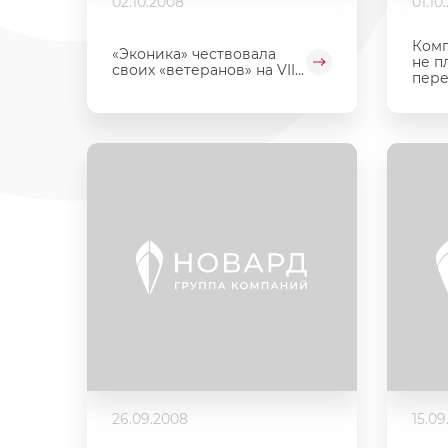
02.10.2008
01.10
Комп
«Эконика» чествовала
не п
своих «ветеранов» на VII...
пере
26.09.2008
15.09