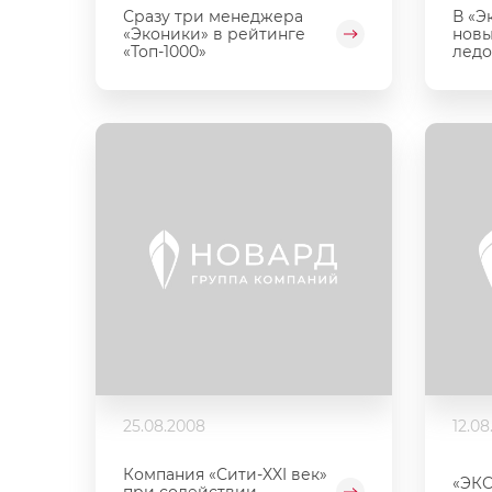
Сразу три менеджера
В «Э
«Эконики» в рейтинге
нов
«Топ-1000»
ледо
25.08.2008
12.08
Компания «Сити-XXI век»
«ЭК
при содействии