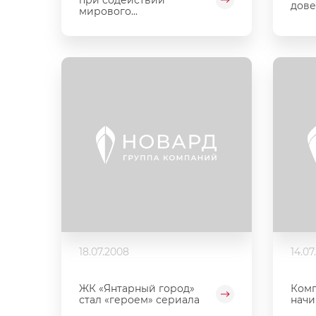
дове
мирового...
18.07.2008
14.07
ЖК «Янтарный город»
Комп
стал «героем» сериала
начи