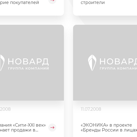
рие покупателей
строители
.2008
11.07.2008
ания «Сити-XXI век»
«ЭКОНИКА» в проекте
нает продажи в...
«Бренды России в лицах