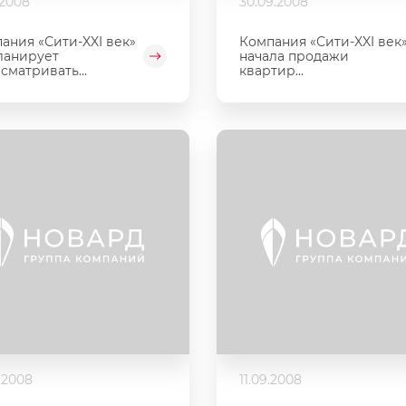
.2008
30.09.2008
ания «Сити-XXI век»
Компания «Сити-XXI век
ланирует
начала продажи
сматривать...
квартир...
.2008
11.09.2008