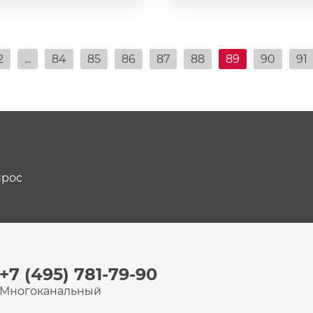
2
...
84
85
86
87
88
89
90
91
прос
+7 (495) 781-79-90
Многоканальный