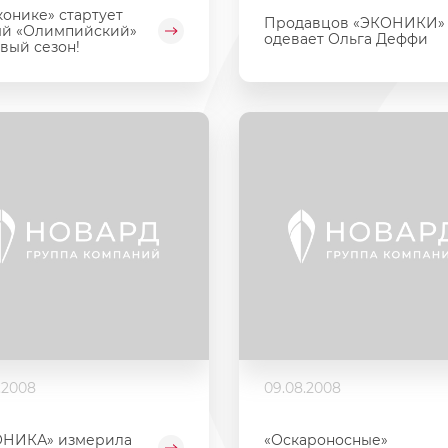
конике» стартует
Продавцов «ЭКОНИКИ»
ый «Олимпийский»
одевает Ольга Деффи
вый сезон!
.2008
09.08.2008
ОНИКА» измерила
«Оскароносные»