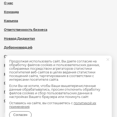
О нас
Команда
Карьера
Ответственность бизнеса
Новард Диджитал
Доброновард.рф
Статьи
Продолжая использовать сайт, Вы даете согласие на
обработку файлов cookies и пользовательских данных,
Новости
собираемых посредством агрегаторов статистики
посетителей веб-сайтов в целях ведения статистики
Контакты
посещений сайта, таргетирования в соответствии с
интересами посетителя сайта.
Охрана труда
Если Вы не хотите, чтобы Ваши вышеперечисленные
данные обрабатывались, просим отключить обработку
Политика обработки персональных данных
файлов cookies и сбор пользовательских данных в
настройках Вашего браузера или покинуть сайт.
Сведения об образовательной организации
Оставаясь на сайте, вы соглашаетесь с
политикой их
применения
.
Согласен