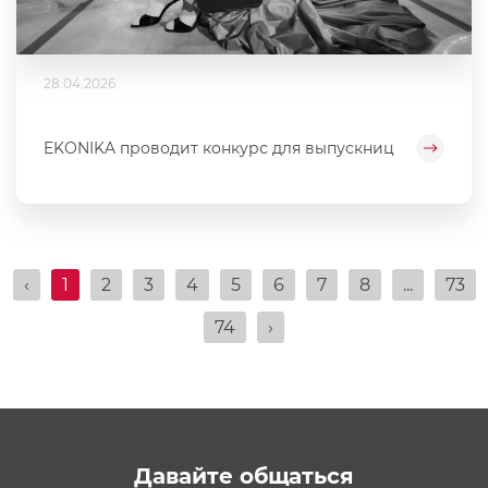
28.04.2026
EKONIKA проводит конкурс для выпускниц
‹
1
2
3
4
5
6
7
8
...
73
74
›
Давайте общаться