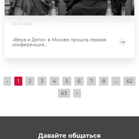
22.04.2026
«Вера и Дело»: в Москве прошла первая
конференция...
‹
1
2
3
4
5
6
7
8
...
62
63
›
Давайте общаться