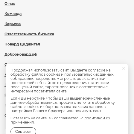
О нас
Команда
Карьера
Ответственность бизнеса
Новард Диджитал
Доброновард.рф
Статьи
Продолжая использовать сайт, Вы даете согласие на
обработку файлов cookies и пользовательских данных,
Новости
собираемых посредством агрегаторов статистики
посетителей веб-сайтов в целях ведения статистики
Контакты
посещений сайта, таргетирования в соответствии с
интересами посетителя сайта.
Охрана труда
Если Вы не хотите, чтобы Ваши вышеперечисленные
данные обрабатывались, просим отключить обработку
Политика обработки персональных данных
файлов cookies и сбор пользовательских данных в
настройках Вашего браузера или покинуть сайт.
Сведения об образовательной организации
Оставаясь на сайте, вы соглашаетесь с
политикой их
применения
.
Согласен