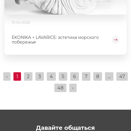
10.04.2026
EKONIKA × LAVARICE: эстетика морского
побережья
‹
1
2
3
4
5
6
7
8
...
47
48
›
Давайте общаться