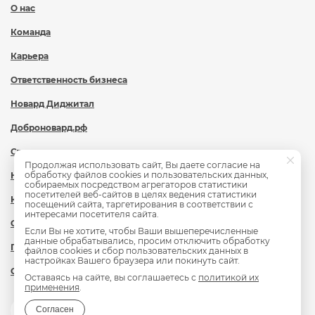
О нас
Команда
Карьера
Ответственность бизнеса
Новард Диджитал
Доброновард.рф
Статьи
Продолжая использовать сайт, Вы даете согласие на
обработку файлов cookies и пользовательских данных,
Новости
собираемых посредством агрегаторов статистики
посетителей веб-сайтов в целях ведения статистики
Контакты
посещений сайта, таргетирования в соответствии с
интересами посетителя сайта.
Охрана труда
Если Вы не хотите, чтобы Ваши вышеперечисленные
данные обрабатывались, просим отключить обработку
Политика обработки персональных данных
файлов cookies и сбор пользовательских данных в
настройках Вашего браузера или покинуть сайт.
Сведения об образовательной организации
Оставаясь на сайте, вы соглашаетесь с
политикой их
применения
.
Согласен