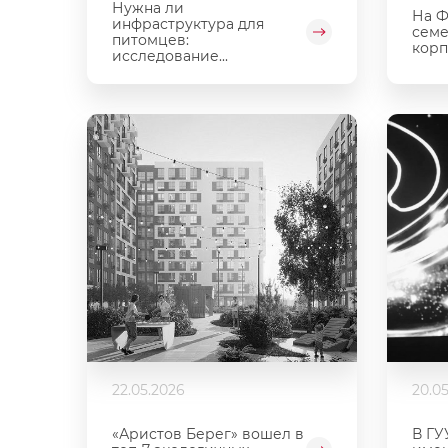
Нужна ли
На Ф
инфраструктура для
семе
питомцев:
корп
исследование...
22.05.2026
20.0
«Аристов Берег» вошел в
В ГУ