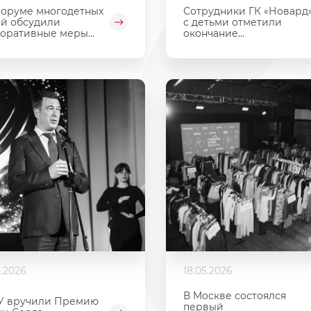
оруме многодетных
Сотрудники ГК «Новард
й обсудили
с детьми отметили
оративные меры...
окончание...
5.2026
18.05.2026
В Москве состоялся
У вручили Премию
первый