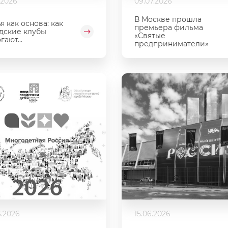
.2026
09.07.2026
В Москве прошла
я как основа: как
премьера фильма
дские клубы
«Святые
гают...
предприниматели»
6.2026
15.06.2026