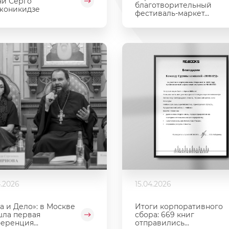
и Серго
благотворительный
жоникидзе
фестиваль‑маркет...
4.2026
15.04.2026
а и Дело»: в Москве
Итоги корпоративного
ла первая
сбора: 669 книг
еренция...
отправились...