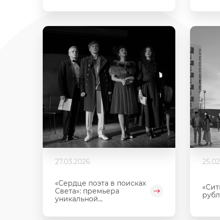
27.03.2026
25.0
«Сердце поэта в поисках
«Сит
Света»: премьера
рубл
уникальной...