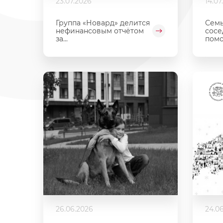
23.07.2026
14.07
Группа «Новард» делится
Семь
нефинансовым отчётом
сосе
за...
помо
26.06.2026
24.0