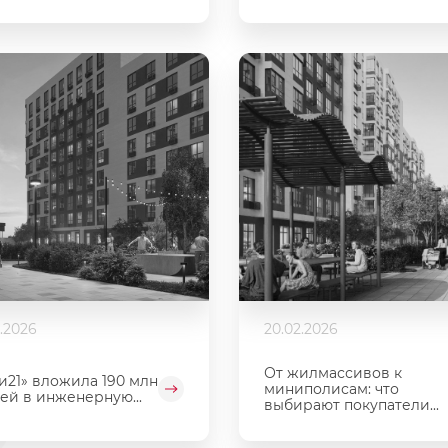
2.2026
20.02.2026
От жилмассивов к
и21» вложила 190 млн
миниполисам: что
ей в инженерную...
выбирают покупатели...