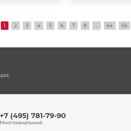
1
2
3
4
5
6
7
8
...
64
65
прос
+7 (495) 781-79-90
Многоканальный