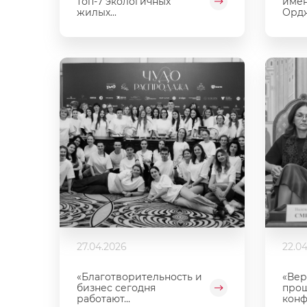
топ-7 экологичных
имен
жилых...
Орд
27.04.2026
22.0
«Благотворительность и
«Вер
бизнес сегодня
прош
работают...
конф