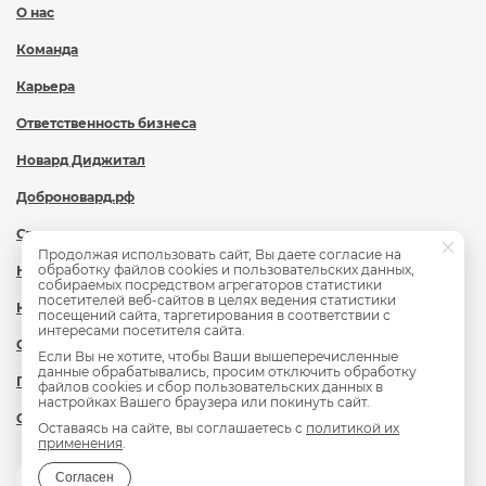
О нас
Команда
Карьера
Ответственность бизнеса
Новард Диджитал
Доброновард.рф
Статьи
Продолжая использовать сайт, Вы даете согласие на
обработку файлов cookies и пользовательских данных,
Новости
собираемых посредством агрегаторов статистики
посетителей веб-сайтов в целях ведения статистики
Контакты
посещений сайта, таргетирования в соответствии с
интересами посетителя сайта.
Охрана труда
Если Вы не хотите, чтобы Ваши вышеперечисленные
данные обрабатывались, просим отключить обработку
Политика обработки персональных данных
файлов cookies и сбор пользовательских данных в
настройках Вашего браузера или покинуть сайт.
Сведения об образовательной организации
Оставаясь на сайте, вы соглашаетесь с
политикой их
применения
.
Согласен