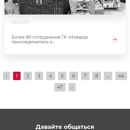
26.12.2025
Более 80 сотрудников ГК «Новард»
присоединились к...
‹
1
2
3
4
5
6
7
8
...
46
47
›
Давайте общаться