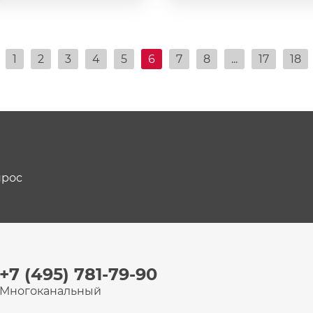
1
2
3
4
5
6
7
8
...
17
18
прос
+7 (495) 781-79-90
Многоканальный