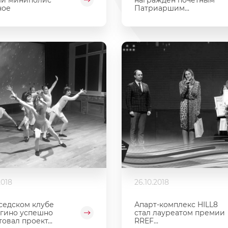
ное
Патриаршим...
2018
26.10.2018
седском клубе
Апарт-комплекс HILL8
гино успешно
стал лауреатом премии
товал проект...
RREF...