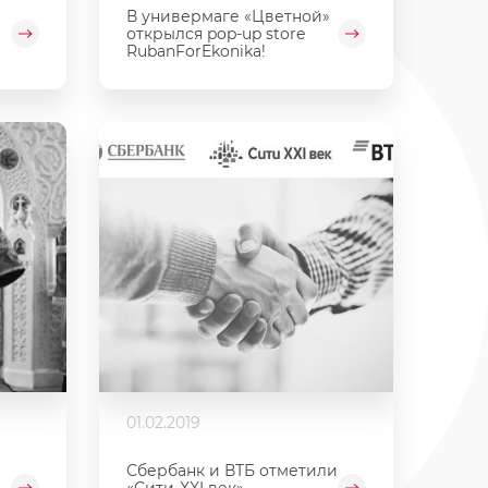
В универмаге «Цветной»
открылся pop-up store
RubanForEkonika!
01.02.2019
Сбербанк и ВТБ отметили
«Сити-XXI век»