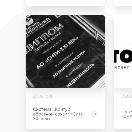
27.09.2018
25.09
Система «Контур
Пул 
обратной связи» «Сити-
комп
XXI век»...