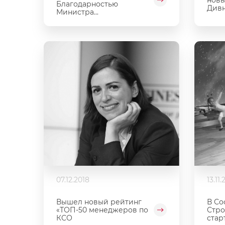
Благодарностью
Див
Министра...
07.12.2018
13.11.
Вышел новый рейтинг
В Со
«ТОП-50 менеджеров по
Стро
КСО
стар