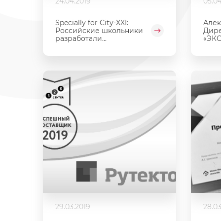
24.04.2019
05.04
Specially for City-XXI:
Алек
Российские школьники
Дире
разработали...
«ЭКО
29.03.2019
28.03