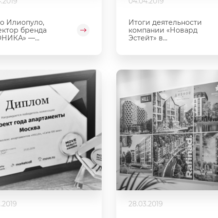
.2019
04.04.2019
о Илиопуло,
Итоги деятельности
ктор бренда
компании «Новард
НИКА» —...
Эстейт» в...
.2019
28.03.2019