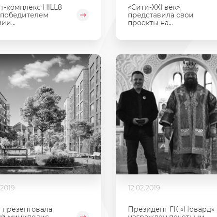
т-комплекс HILL8
«Сити-XXI век»
 победителем
представила свои
ии...
проекты на...
.2019
12.02.2019
 презентовала
Президент ГК «Новард»
ый миниполис
награжден почетным