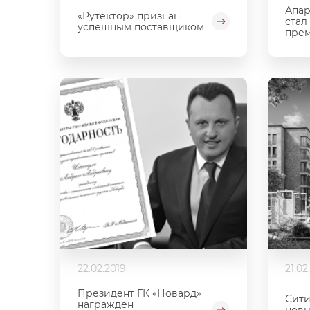
Апар
«Рутектор» признан
стал
успешным поставщиком
прем
22.02.2019
21.02
Президент ГК «Новард»
Сити
награжден
нов