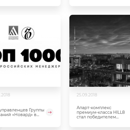
.2018
25.09.2018
Апарт-комплекс
управленцев Группы
премиум-класса HILL8
аний «Новард» в...
стал победителем...