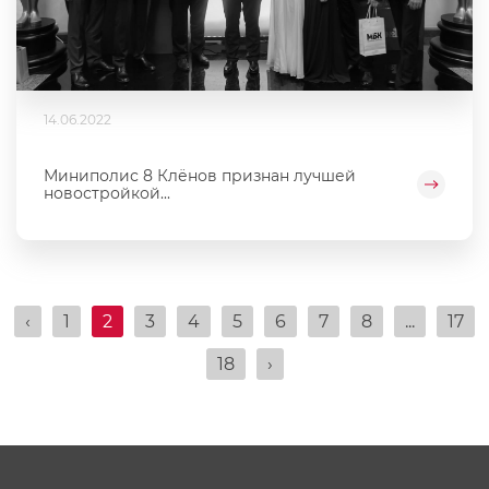
14.06.2022
Миниполис 8 Клёнов признан лучшей
новостройкой...
‹
1
2
3
4
5
6
7
8
...
17
18
›