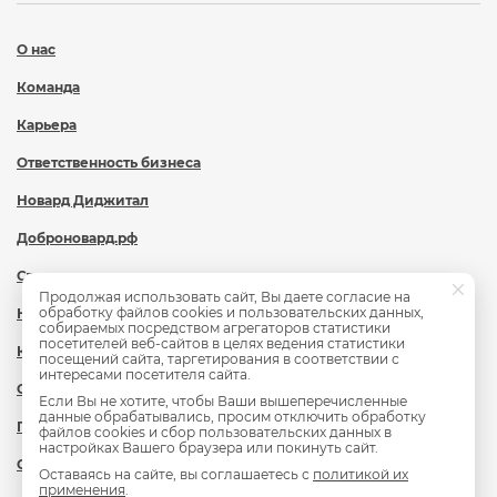
О нас
Команда
Карьера
Ответственность бизнеса
Новард Диджитал
Доброновард.рф
Статьи
Продолжая использовать сайт, Вы даете согласие на
обработку файлов cookies и пользовательских данных,
Новости
собираемых посредством агрегаторов статистики
посетителей веб-сайтов в целях ведения статистики
Контакты
посещений сайта, таргетирования в соответствии с
интересами посетителя сайта.
Охрана труда
Если Вы не хотите, чтобы Ваши вышеперечисленные
данные обрабатывались, просим отключить обработку
Политика обработки персональных данных
файлов cookies и сбор пользовательских данных в
настройках Вашего браузера или покинуть сайт.
Сведения об образовательной организации
Оставаясь на сайте, вы соглашаетесь с
политикой их
применения
.