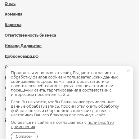
О нас
Команда
Карьера
Ответственность бизнеса
Новард Диджитал
Доброновард.рф
Статьи
Продолжая использовать сайт, Вы даете согласие на
обработку файлов cookies и пользовательских данных,
Новости
собираемых посредством агрегаторов статистики
посетителей веб-сайтов в целях ведения статистики
Контакты
посещений сайта, таргетирования в соответствии с
интересами посетителя сайта.
Охрана труда
Если Вы не хотите, чтобы Ваши вышеперечисленные
данные обрабатывались, просим отключить обработку
Политика обработки персональных данных
файлов cookies и сбор пользовательских данных в
настройках Вашего браузера или покинуть сайт.
Сведения об образовательной организации
Оставаясь на сайте, вы соглашаетесь с
политикой их
применения
.
Согласен