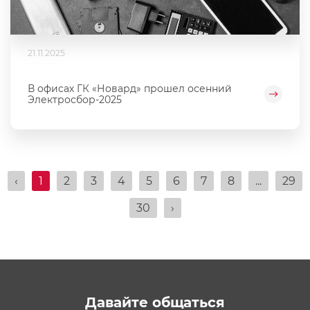
21.11.2025
В офисах ГК «Новард» прошел осенний
Электросбор-2025
‹
1
2
3
4
5
6
7
8
...
29
30
›
Давайте общаться