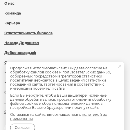
О нас
Команда
Карьера
Ответственность бизнеса
Новард Диджитал
Доброновард.рф
Статьи
Продолжая использовать сайт, Вы даете согласие на
обработку файлов cookies и пользовательских данных,
Новости
собираемых посредством агрегаторов статистики
посетителей веб-сайтов в целях ведения статистики
Контакты
посещений сайта, таргетирования в соответствии с
интересами посетителя сайта.
Охрана труда
Если Вы не хотите, чтобы Ваши вышеперечисленные
данные обрабатывались, просим отключить обработку
Политика обработки персональных данных
файлов cookies и сбор пользовательских данных в
настройках Вашего браузера или покинуть сайт.
Сведения об образовательной организации
Оставаясь на сайте, вы соглашаетесь с
политикой их
применения
.
Согласен