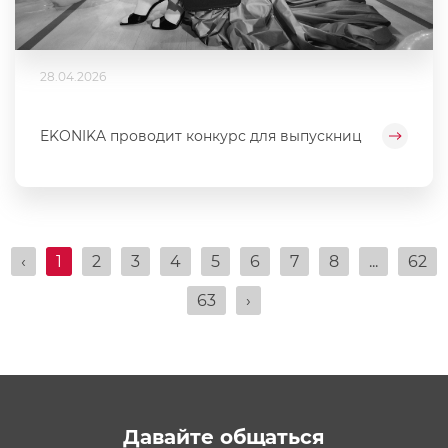
28.04.2026
EKONIKA проводит конкурс для выпускниц
‹
1
2
3
4
5
6
7
8
...
62
63
›
Давайте общаться