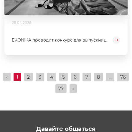
28.04.2026
EKONIKA проводит конкурс для выпускниц
‹
1
2
3
4
5
6
7
8
...
76
77
›
Давайте общаться