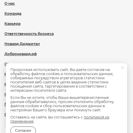
О нас
Команда
Карьера
Ответственность бизнеса
Новард Диджитал
Доброновард.рф
Статьи
Продолжая использовать сайт, Вы даете согласие на
обработку файлов cookies и пользовательских данных,
Новости
собираемых посредством агрегаторов статистики
посетителей веб-сайтов в целях ведения статистики
Контакты
посещений сайта, таргетирования в соответствии с
интересами посетителя сайта.
Охрана труда
Если Вы не хотите, чтобы Ваши вышеперечисленные
данные обрабатывались, просим отключить обработку
Политика обработки персональных данных
файлов cookies и сбор пользовательских данных в
настройках Вашего браузера или покинуть сайт.
Сведения об образовательной организации
Оставаясь на сайте, вы соглашаетесь с
политикой их
применения
.
Согласен