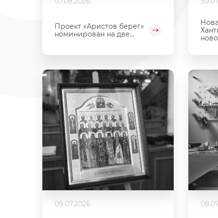
07.08.2026
30.0
Нова
Проект «Аристов берег»
Хант
номинирован на две...
новой
09.07.2026
08.0