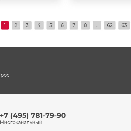
1
2
3
4
5
6
7
8
...
62
63
прос
+7 (495) 781-79-90
Многоканальный