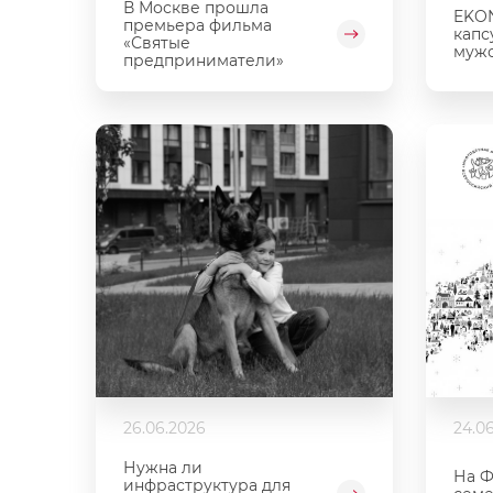
В Москве прошла
EKON
премьера фильма
капс
«Святые
мужс
предприниматели»
26.06.2026
24.0
Нужна ли
На Ф
инфраструктура для