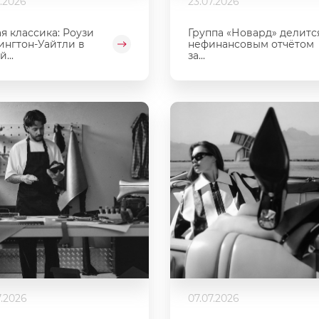
7.2026
23.07.2026
я классика: Роузи
Группа «Новард» делитс
ингтон-Уайтли в
нефинансовым отчётом
...
за...
7.2026
07.07.2026