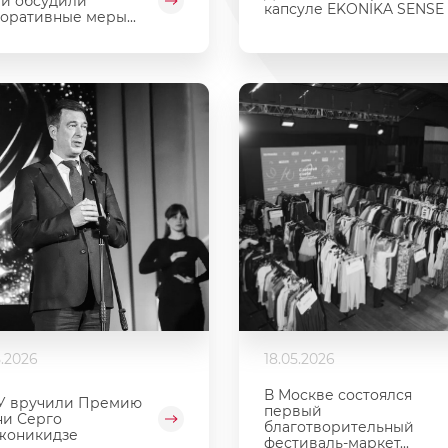
й обсудили
капсуле EKONIKA SENSE
оративные меры...
5.2026
18.05.2026
В Москве состоялся
У вручили Премию
первый
и Серго
благотворительный
жоникидзе
фестиваль‑маркет...