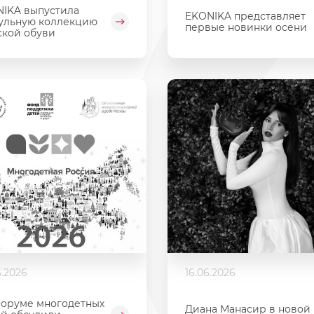
IKA выпустила
EKONIKA представляет
ульную коллекцию
первые новинки осени
кой обуви
6.2026
16.06.2026
оруме многодетных
Диана Манасир в новой