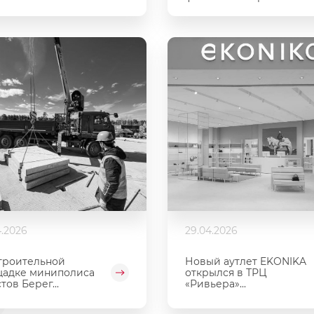
4.2026
29.04.2026
троительной
Новый аутлет EKONIKA
адке миниполиса
открылся в ТРЦ
тов Берег...
«Ривьера»...