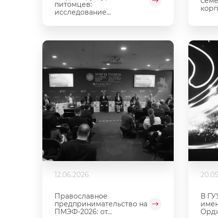
семе
питомцев:
корп
исследование...
12.06.2026
20.0
Православное
В ГУ
предпринимательство на
имен
ПМЭФ-2026: от...
Орд