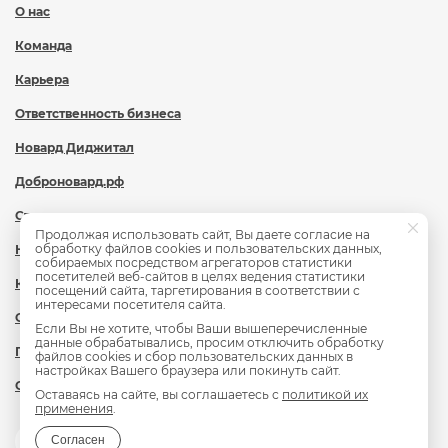
О нас
Команда
Карьера
Ответственность бизнеса
Новард Диджитал
Доброновард.рф
Статьи
Продолжая использовать сайт, Вы даете согласие на
обработку файлов cookies и пользовательских данных,
Новости
собираемых посредством агрегаторов статистики
посетителей веб-сайтов в целях ведения статистики
Контакты
посещений сайта, таргетирования в соответствии с
интересами посетителя сайта.
Охрана труда
Если Вы не хотите, чтобы Ваши вышеперечисленные
данные обрабатывались, просим отключить обработку
Политика обработки персональных данных
файлов cookies и сбор пользовательских данных в
настройках Вашего браузера или покинуть сайт.
Сведения об образовательной организации
Оставаясь на сайте, вы соглашаетесь с
политикой их
применения
.
Согласен