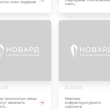
ости: опыт лидеров
счет»...
.2013
26.03.2013
е технологии связи
Маятник
огут заменить
инфраструктурного
го...
сорсинга