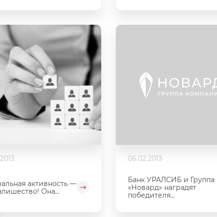
.2013
06.02.2013
Банк УРАЛСИБ и Группа
альная активность —
«Новард» наградят
злишество! Она...
победителя...