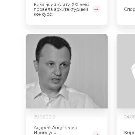
Компания «Сити XXI век»
провела архитектурный
Спор
конкурс
29.08.2013
24.08
Андрей Андреевич
Кор
Илиопуло: