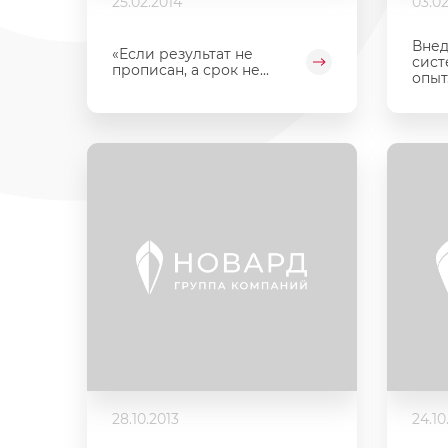
25.02.2014
03.02
Внед
«Если результат не
сист
прописан, а срок не...
опыт.
28.10.2013
24.10