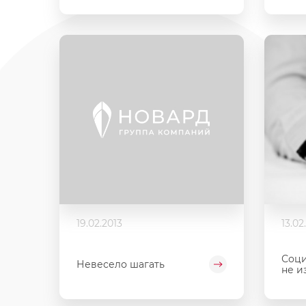
19.02.2013
13.02
Соци
Невесело шагать
не и