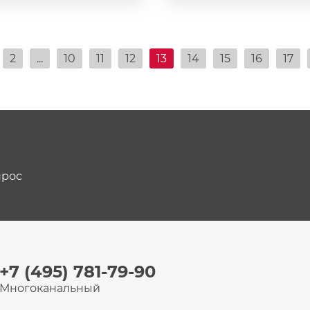
2
...
10
11
12
13
14
15
16
17
прос
+7 (495) 781-79-90
Многоканальный