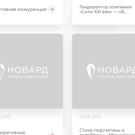
Гендиректор компании
тивная конкуренция
«Сити-XXI век» — об...
.2013
28.06.2013
Стихи подсчитаны и
поративные
подобраны. «Московски