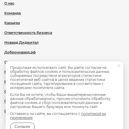
О нас
Команда
Карьера
Ответственность бизнеса
Новард Диджитал
Доброновард.рф
Статьи
Продолжая использовать сайт, Вы даете согласие на
обработку файлов cookies и пользовательских данных,
Новости
собираемых посредством агрегаторов статистики
посетителей веб-сайтов в целях ведения статистики
Контакты
посещений сайта, таргетирования в соответствии с
интересами посетителя сайта.
Охрана труда
Если Вы не хотите, чтобы Ваши вышеперечисленные
данные обрабатывались, просим отключить обработку
Политика обработки персональных данных
файлов cookies и сбор пользовательских данных в
настройках Вашего браузера или покинуть сайт.
Сведения об образовательной организации
Оставаясь на сайте, вы соглашаетесь с
политикой их
применения
.
Согласен