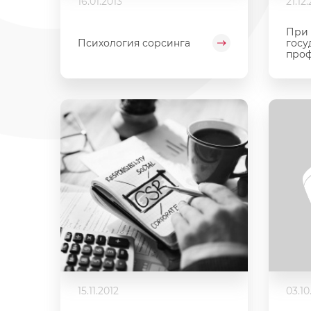
16.01.2013
21.12
При
Психология сорсинга
госу
проф
15.11.2012
03.10