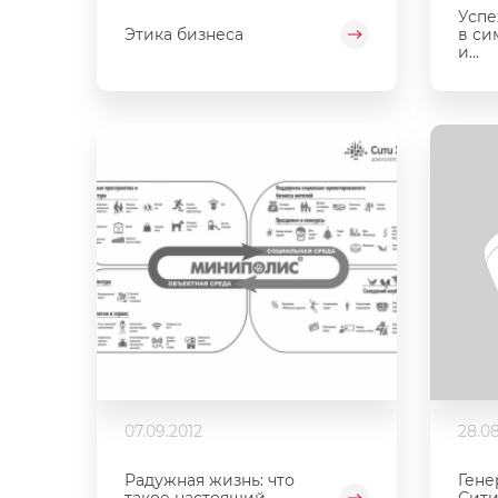
Успе
Этика бизнеса
в си
и...
07.09.2012
28.08
Радужная жизнь: что
Гене
такое настоящий
Сити