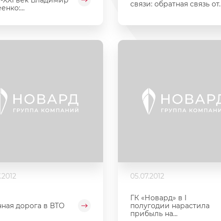
связи: обратная связь от..
нко:...
.2012
05.07.2012
ГК «Новард» в I
ная дорога в ВТО
полугодии нарастила
прибыль на...