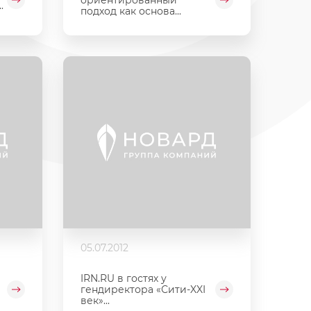
.
подход как основа...
05.07.2012
IRN.RU в гостях у
гендиректора «Сити-XXI
век»...