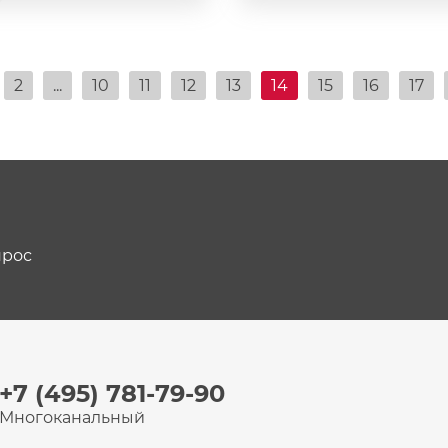
2
...
10
11
12
13
14
15
16
17
прос
+7 (495) 781-79-90
Многоканальный