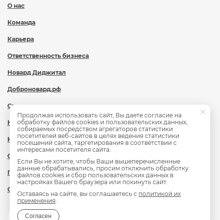
О нас
Команда
Карьера
Ответственность бизнеса
Новард Диджитал
Доброновард.рф
Статьи
Продолжая использовать сайт, Вы даете согласие на
обработку файлов cookies и пользовательских данных,
Новости
собираемых посредством агрегаторов статистики
посетителей веб-сайтов в целях ведения статистики
Контакты
посещений сайта, таргетирования в соответствии с
интересами посетителя сайта.
Охрана труда
Если Вы не хотите, чтобы Ваши вышеперечисленные
данные обрабатывались, просим отключить обработку
Политика обработки персональных данных
файлов cookies и сбор пользовательских данных в
настройках Вашего браузера или покинуть сайт.
Сведения об образовательной организации
Оставаясь на сайте, вы соглашаетесь с
политикой их
применения
.
Согласен