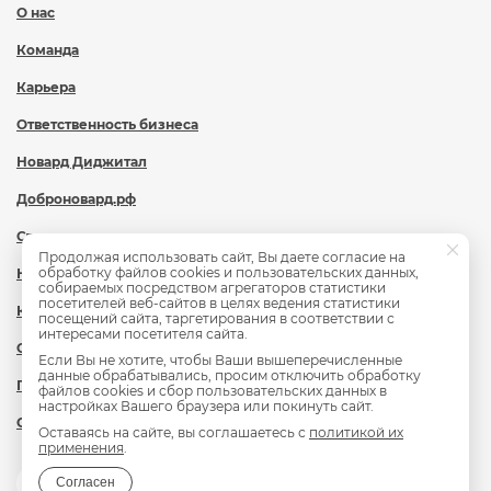
О нас
Команда
Карьера
Ответственность бизнеса
Новард Диджитал
Доброновард.рф
Статьи
Продолжая использовать сайт, Вы даете согласие на
обработку файлов cookies и пользовательских данных,
Новости
собираемых посредством агрегаторов статистики
посетителей веб-сайтов в целях ведения статистики
Контакты
посещений сайта, таргетирования в соответствии с
интересами посетителя сайта.
Охрана труда
Если Вы не хотите, чтобы Ваши вышеперечисленные
данные обрабатывались, просим отключить обработку
Политика обработки персональных данных
файлов cookies и сбор пользовательских данных в
настройках Вашего браузера или покинуть сайт.
Сведения об образовательной организации
Оставаясь на сайте, вы соглашаетесь с
политикой их
применения
.
Согласен