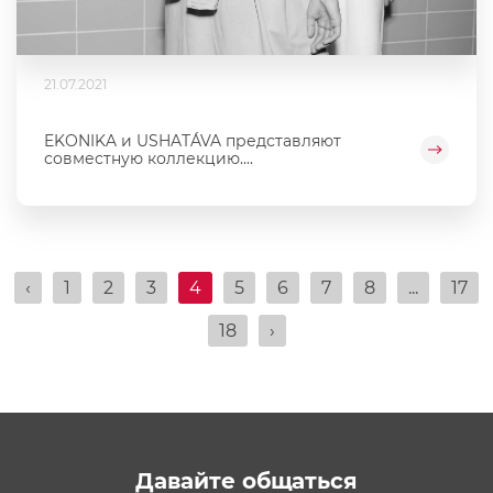
21.07.2021
EKONIKA и USHATÁVA представляют
совместную коллекцию....
‹
1
2
3
4
5
6
7
8
...
17
18
›
Давайте общаться