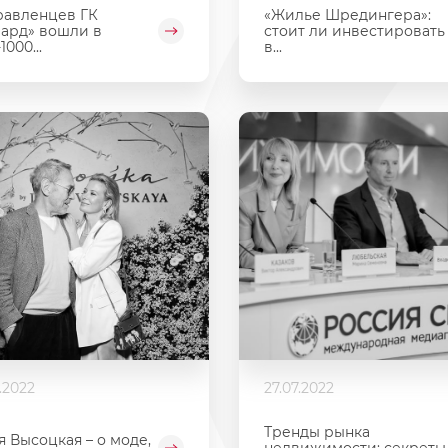
равленцев ГК
«Жилье Шредингера»:
ард» вошли в
стоит ли инвестировать
1000...
в...
.2022
27.07.2022
Тренды рынка
 Высоцкая – о моде,
недвижимости: секреты