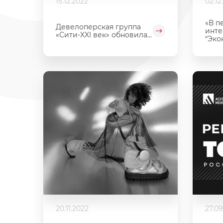
15.12.2022
02.12
«В п
Девелоперская группа
инте
«Сити-XXI век» обновила...
“Эко
20.11.2022
27.09