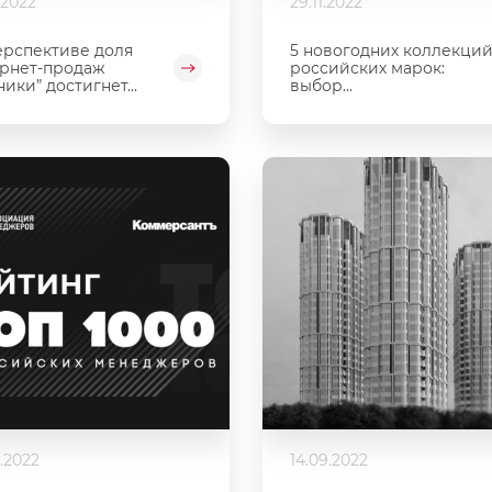
.2022
29.11.2022
ерспективе доля
5 новогодних коллекци
рнет-продаж
российских марок:
ники” достигнет...
выбор...
.2022
14.09.2022