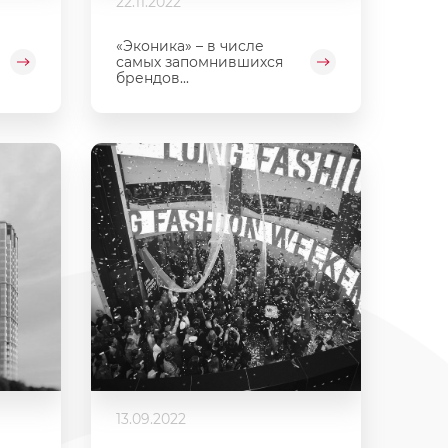
22.11.2022
й
«Эконика» – в числе
самых запомнившихся
брендов...
13.09.2022