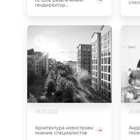
стил
гендиректор...
06.07.2022
20.0
Архитектура новостроек:
Андр
мнение специалистов
посе