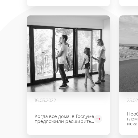
16.03.2022
25.02
Необ
Когда все дома: в Госдуме
глэм
предложили расширить...
искат