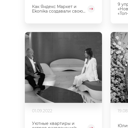
9 уп
Как Яндекс Маркет и
«Нов
Ekonika создавали свою...
«Топ-
01.09.2022
19.08
Уютные квартиры и
Юлия
остров развлечений: