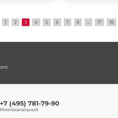
1
2
3
4
5
6
7
8
...
17
18
прос
+7 (495) 781-79-90
Многоканальный