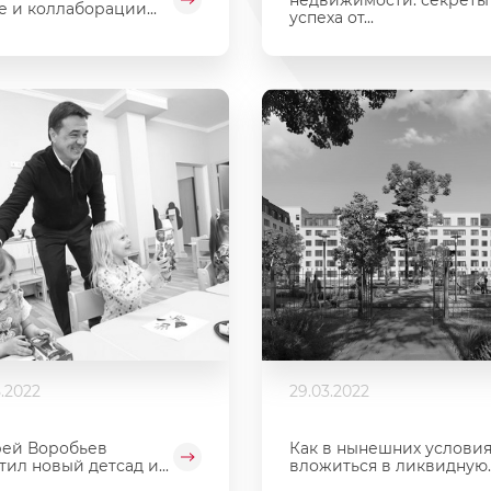
е и коллаборации...
успеха от...
5.2022
29.03.2022
ей Воробьев
Как в нынешних условия
тил новый детсад и...
вложиться в ликвидную..