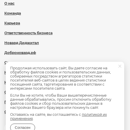
О нас
Команда
Карьера
Ответственность бизнеса
Новард Диджитал
Доброновард.рф
Статьи
Продолжая использовать сайт, Вы даете согласие на
обработку файлов cookies и пользовательских данных,
Новости
собираемых посредством агрегаторов статистики
посетителей веб-сайтов в целях ведения статистики
Контакты
посещений сайта, таргетирования в соответствии с
интересами посетителя сайта.
Охрана труда
Если Вы не хотите, чтобы Ваши вышеперечисленные
данные обрабатывались, просим отключить обработку
Политика обработки персональных данных
файлов cookies и сбор пользовательских данных в
настройках Вашего браузера или покинуть сайт.
Сведения об образовательной организации
Оставаясь на сайте, вы соглашаетесь с
политикой их
применения
.
Согласен