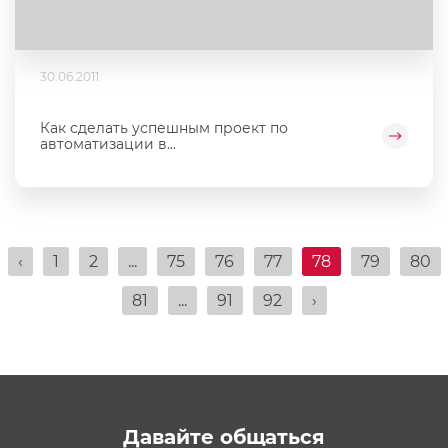
30.06.2011
Как сделать успешным проект по
автоматизации в...
‹
1
2
...
75
76
77
78
79
80
81
...
91
92
›
Давайте общаться