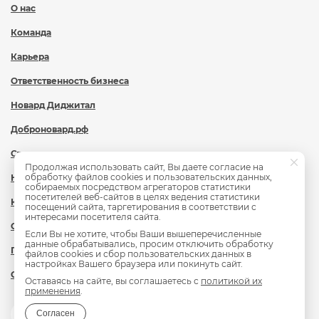
О нас
Команда
Карьера
Ответственность бизнеса
Новард Диджитал
Доброновард.рф
Статьи
Продолжая использовать сайт, Вы даете согласие на
обработку файлов cookies и пользовательских данных,
Новости
собираемых посредством агрегаторов статистики
посетителей веб-сайтов в целях ведения статистики
Контакты
посещений сайта, таргетирования в соответствии с
интересами посетителя сайта.
Охрана труда
Если Вы не хотите, чтобы Ваши вышеперечисленные
данные обрабатывались, просим отключить обработку
Политика обработки персональных данных
файлов cookies и сбор пользовательских данных в
настройках Вашего браузера или покинуть сайт.
Сведения об образовательной организации
Оставаясь на сайте, вы соглашаетесь с
политикой их
применения
.
Согласен