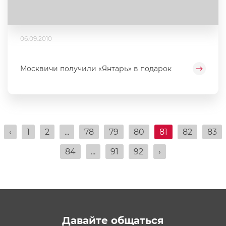
06.09.2010
Москвичи получили «Янтарь» в подарок
‹
1
2
...
78
79
80
81
82
83
84
...
91
92
›
Давайте общаться