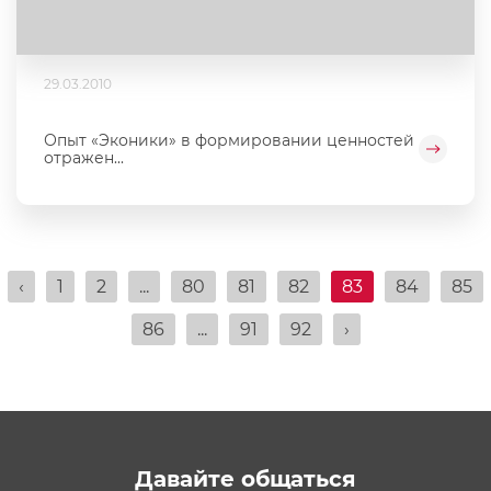
29.03.2010
Опыт «Эконики» в формировании ценностей
отражен...
‹
1
2
...
80
81
82
83
84
85
86
...
91
92
›
Давайте общаться