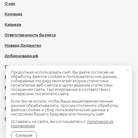
О нас
Команда
Карьера
Ответственность бизнеса
Новард Диджитал
Доброновард.рф
Статьи
Продолжая использовать сайт, Вы даете согласие на
обработку файлов cookies и пользовательских данных,
Новости
собираемых посредством агрегаторов статистики
посетителей веб-сайтов в целях ведения статистики
Контакты
посещений сайта, таргетирования в соответствии с
интересами посетителя сайта.
Охрана труда
Если Вы не хотите, чтобы Ваши вышеперечисленные
данные обрабатывались, просим отключить обработку
Политика обработки персональных данных
файлов cookies и сбор пользовательских данных в
настройках Вашего браузера или покинуть сайт.
Сведения об образовательной организации
Оставаясь на сайте, вы соглашаетесь с
политикой их
применения
.
Согласен