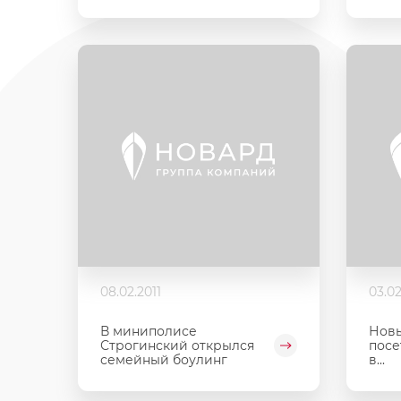
08.02.2011
03.02
В миниполисе
Нов
Строгинский открылся
посе
семейный боулинг
в...