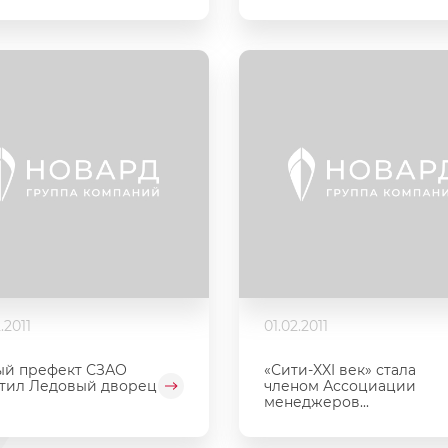
.2011
01.02.2011
ый префект СЗАО
«Сити-XXI век» стала
тил Ледовый дворец
членом Ассоциации
менеджеров...