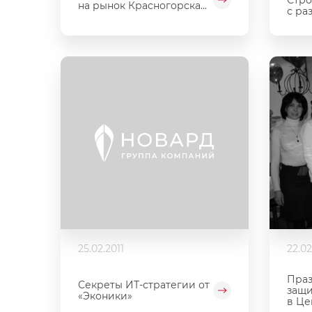
на рынок Красногорска...
с раз
25.02.2011
22.02
Праз
Секреты ИТ-стратегии от
защи
«Эконики»
в Це