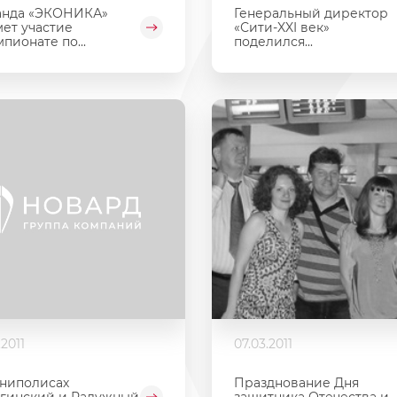
анда «ЭКОНИКА»
Генеральный директор
ет участие
«Сити-XXI век»
мпионате по...
поделился...
.2011
07.03.2011
ниполисах
Празднование Дня
гинский и Радужный
защитника Отечества и