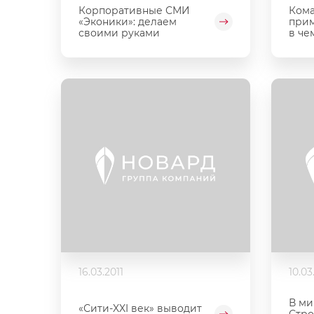
Корпоративные СМИ
Ком
«Эконики»: делаем
прим
своими руками
в че
16.03.2011
10.03
В ми
«Сити-XXI век» выводит
Стро