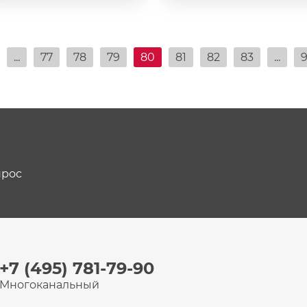
...
77
78
79
80
81
82
83
...
9
прос
+7 (495) 781-79-90
Многоканальный