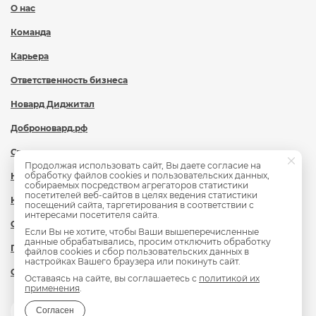
О нас
Команда
Карьера
Ответственность бизнеса
Новард Диджитал
Доброновард.рф
Статьи
Продолжая использовать сайт, Вы даете согласие на
обработку файлов cookies и пользовательских данных,
Новости
собираемых посредством агрегаторов статистики
посетителей веб-сайтов в целях ведения статистики
Контакты
посещений сайта, таргетирования в соответствии с
интересами посетителя сайта.
Охрана труда
Если Вы не хотите, чтобы Ваши вышеперечисленные
данные обрабатывались, просим отключить обработку
Политика обработки персональных данных
файлов cookies и сбор пользовательских данных в
настройках Вашего браузера или покинуть сайт.
Сведения об образовательной организации
Оставаясь на сайте, вы соглашаетесь с
политикой их
применения
.
Согласен