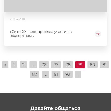
20.04.2011
«Сити-XXI век» приняла участие в
экспертном...
‹
1
2
...
76
77
78
79
80
81
82
...
91
92
›
Давайте общаться