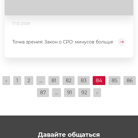
17.12.2009
Точка зрения: Закон о СРО: минусов больше
‹
1
2
...
81
82
83
84
85
86
87
...
91
92
›
Давайте общаться