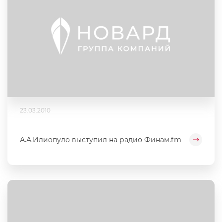
23.03.2010
А.А.Илиопуло выступил на радио Финам.fm