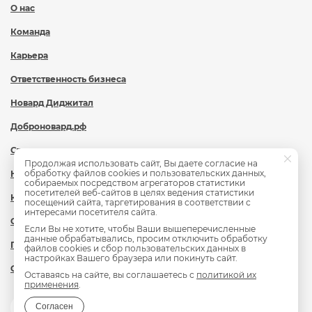
О нас
Команда
Карьера
Ответственность бизнеса
Новард Диджитал
Доброновард.рф
Статьи
Продолжая использовать сайт, Вы даете согласие на
обработку файлов cookies и пользовательских данных,
Новости
собираемых посредством агрегаторов статистики
посетителей веб-сайтов в целях ведения статистики
Контакты
посещений сайта, таргетирования в соответствии с
интересами посетителя сайта.
Охрана труда
Если Вы не хотите, чтобы Ваши вышеперечисленные
данные обрабатывались, просим отключить обработку
Политика обработки персональных данных
файлов cookies и сбор пользовательских данных в
настройках Вашего браузера или покинуть сайт.
Сведения об образовательной организации
Оставаясь на сайте, вы соглашаетесь с
политикой их
применения
.
Согласен